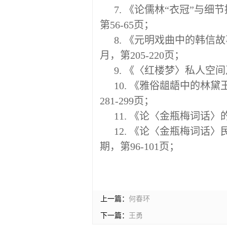
7. 《论儒林“衣冠”与
第56-65页；
8. 《元明戏曲中的韩信
月，第205-220页；
9. 《〈红楼梦〉私人空
10. 《雅俗龃龉中的林
281-299页；
11. 《论〈金瓶梅词话〉
12. 《论〈金瓶梅词话
期，第96-101页；
上一篇：
何春环
下一篇：
王勇