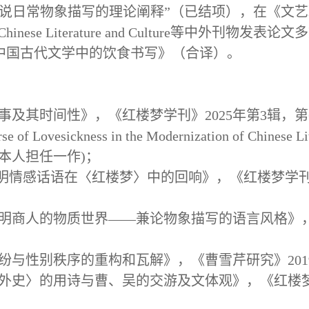
小说日常物象描写的理论阐释”（已结项），在《文
 Chinese Literature and Culture等中外
中国古代文学中的饮食书写》（合译）。
事及其时间性》，《红楼梦学刊》2025年第3辑，第6
se of Lovesickness in the Modernization of Chinese Lit
2023. (本人担任一作)；
：晚明情感话语在〈红楼梦〉中的回响》，《红楼梦学刊》2
晚明商人的物质世界——兼论物象描写的语言风格》，
纠纷与性别秩序的重构和瓦解》，《曹雪芹研究》2019年
林外史〉的用诗与曹、吴的交游及文体观》，《红楼梦