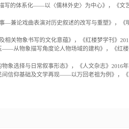
细节描写的体系化——以〈儒林外史〉为中心》，《文艺
故事—兼论戏曲表演对历史叙述的改写与重塑》，《明清
间及相关物象书写的文化意蕴》，《红楼梦学刊》2017年
黛玉——从物象描写角度论人物场域的建构》，《红楼梦
的物象选择与日常叙事形态》，《人文杂志》2016年第
〉民间信仰基础及文学再现——以万回老祖为例》，《云